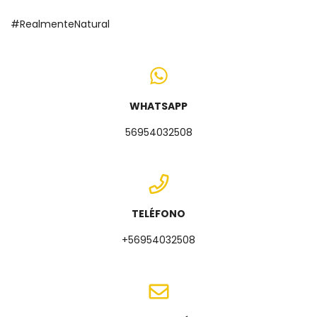
#RealmenteNatural
WHATSAPP
56954032508
TELÉFONO
+56954032508