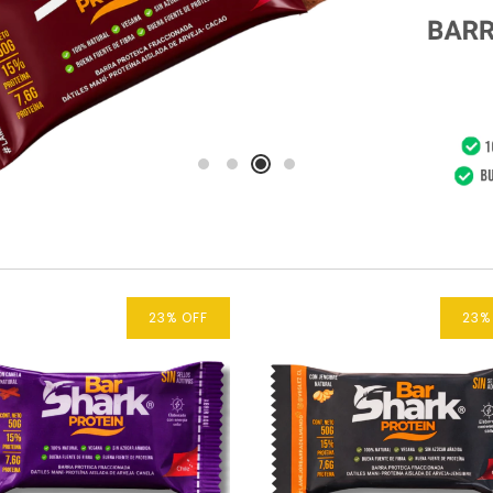
23
%
OFF
23