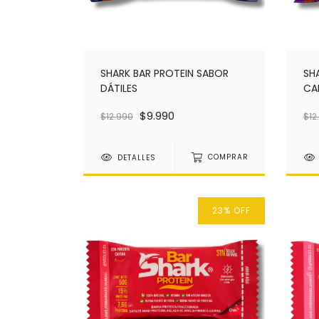
SHARK BAR PROTEIN SABOR
SH
DÁTILES
CA
$9.990
$12.990
$12
DETALLES
COMPRAR
23
%
OFF