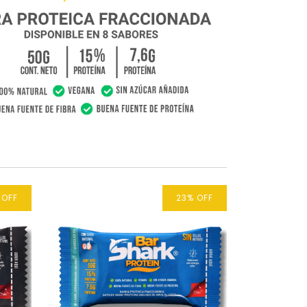
%
OFF
23
%
OFF